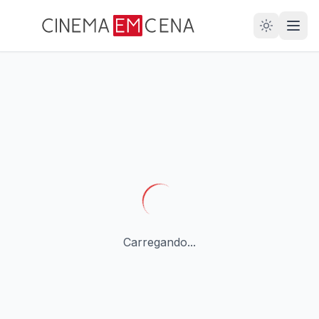
28
ANOS
Carregando...