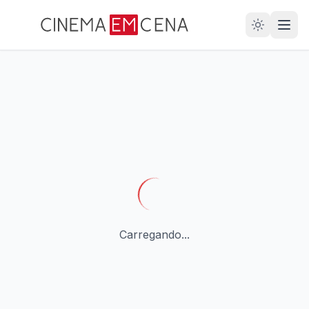
28
ANOS
Carregando...