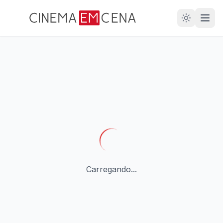
28
ANOS
Carregando...