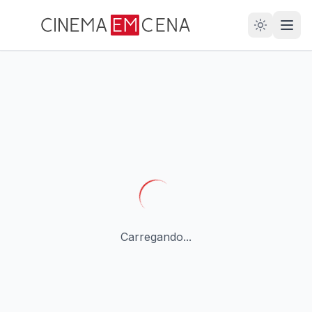
28
ANOS
Carregando...