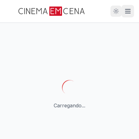
28
ANOS
Carregando...