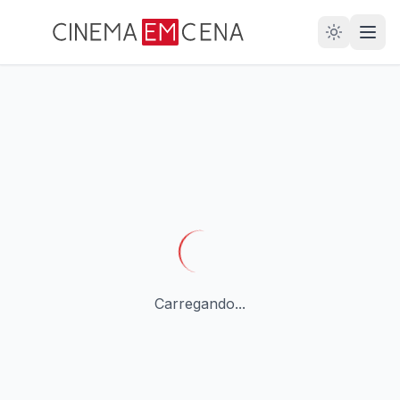
28
ANOS
Carregando...