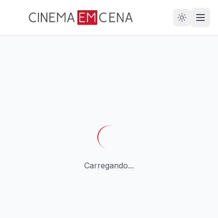
28
ANOS
Carregando...