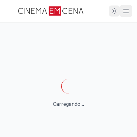
28
ANOS
Carregando...