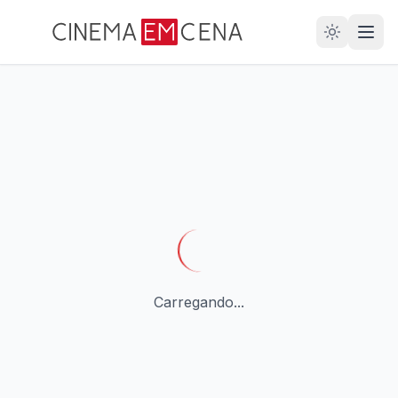
28
ANOS
Carregando...