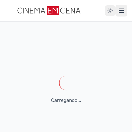
28
ANOS
Carregando...