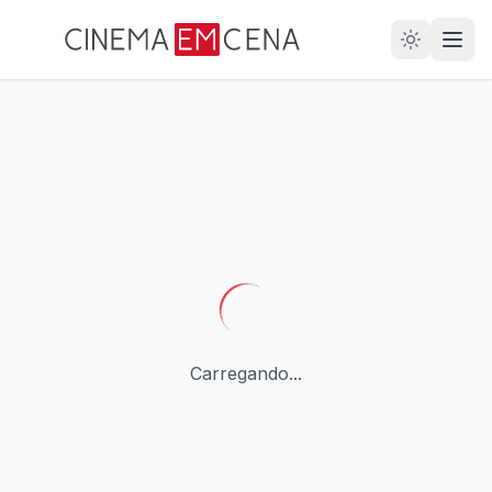
28
ANOS
Carregando...