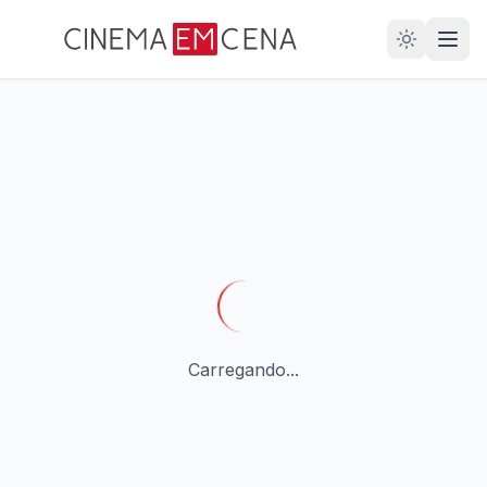
28
ANOS
Carregando...