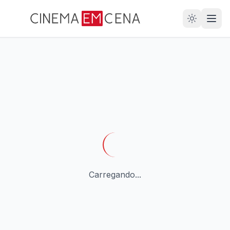
28
ANOS
Carregando...