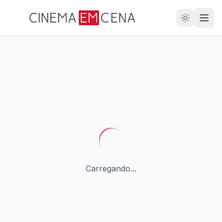
28
ANOS
Carregando...