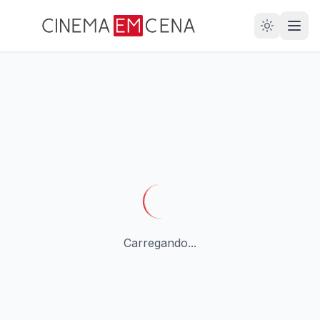
28
ANOS
Carregando...