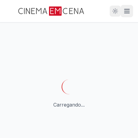
28
ANOS
Carregando...