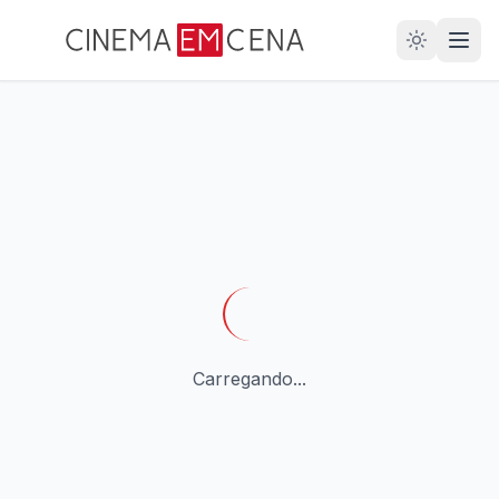
28
ANOS
Carregando...