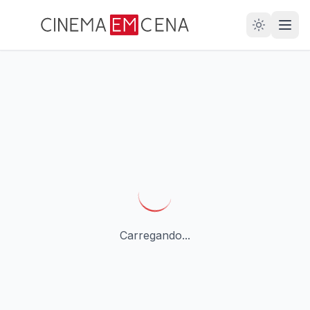
28
ANOS
Carregando...