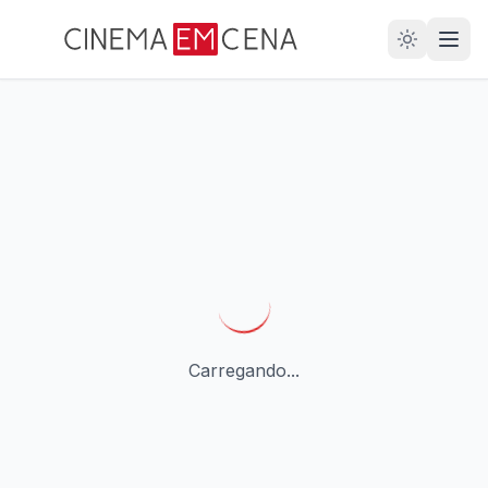
28
ANOS
Carregando...