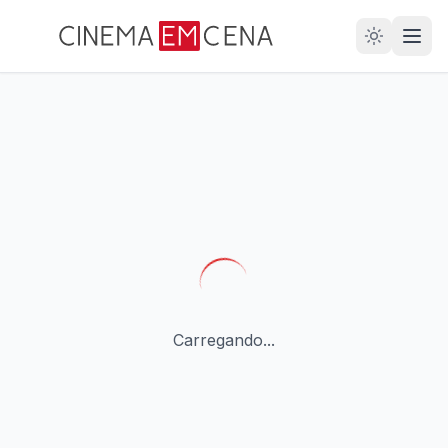
28
ANOS
Carregando...