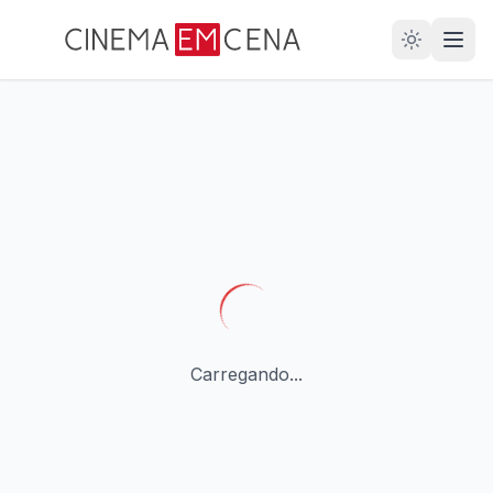
28
ANOS
Carregando...