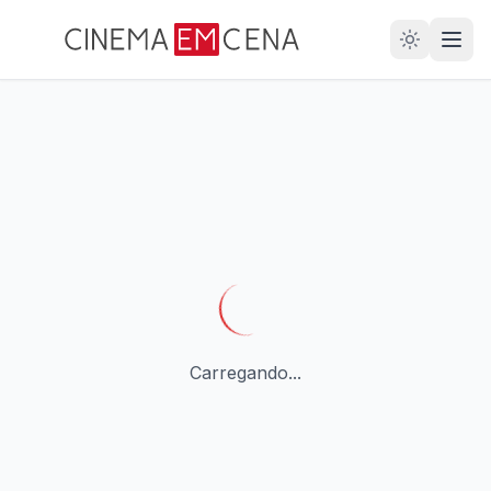
28
ANOS
Carregando...