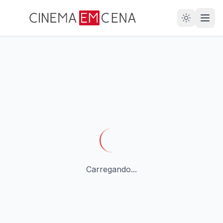
28
ANOS
Carregando...