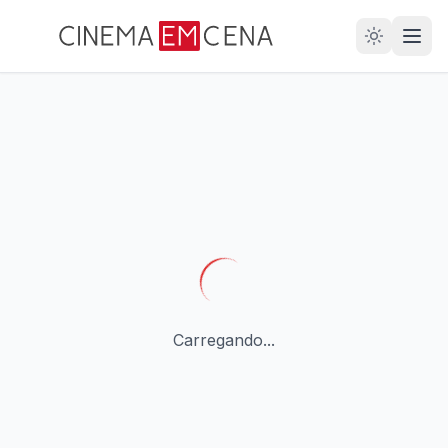
28
ANOS
Carregando...