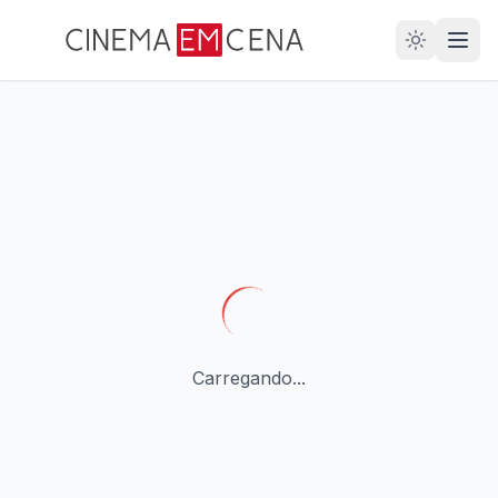
28
ANOS
Carregando...