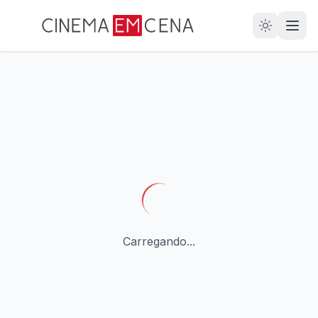
28
ANOS
Carregando...