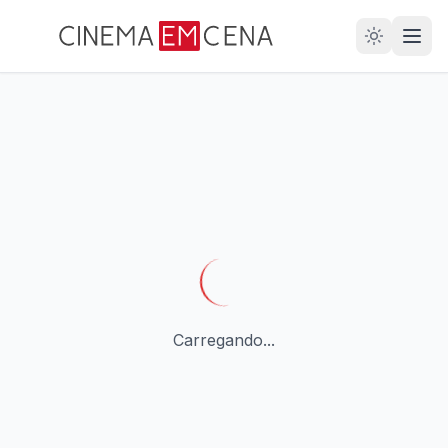
28
ANOS
Carregando...