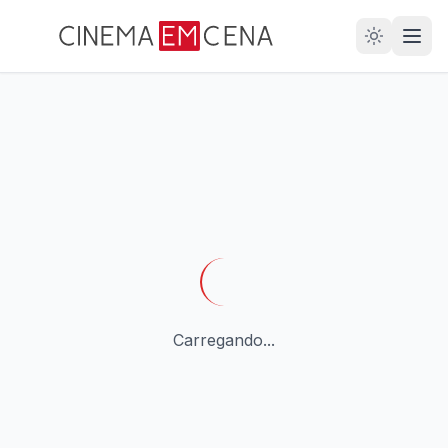
28
ANOS
Carregando...