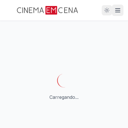
28
ANOS
Carregando...