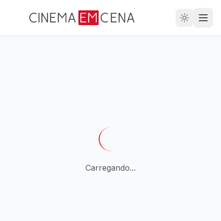
28
ANOS
Carregando...