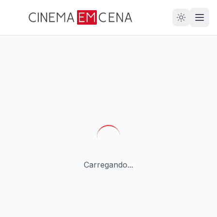
28
ANOS
Carregando...