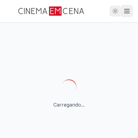
28
ANOS
Carregando...