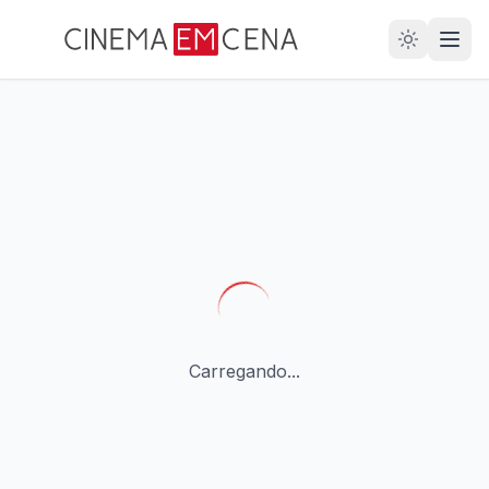
28
ANOS
Carregando...