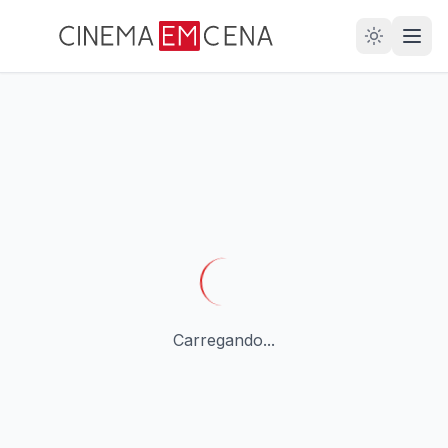
28
ANOS
Carregando...