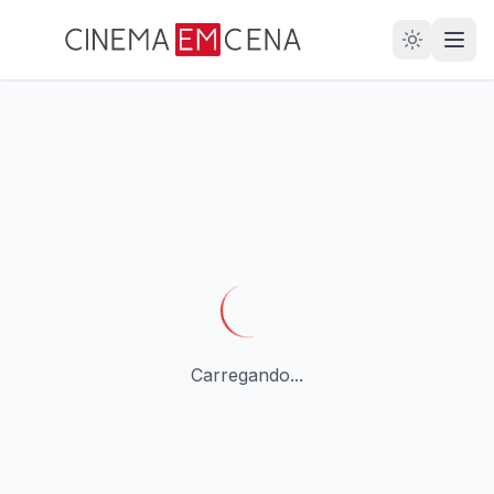
28
ANOS
Carregando...