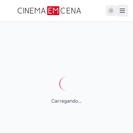
28
ANOS
Carregando...