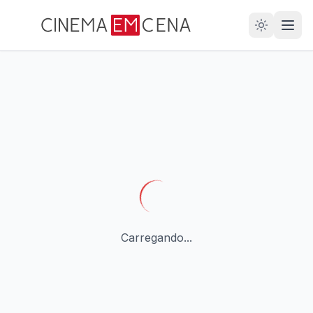
28
ANOS
Carregando...