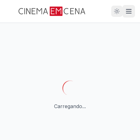
28
ANOS
Carregando...