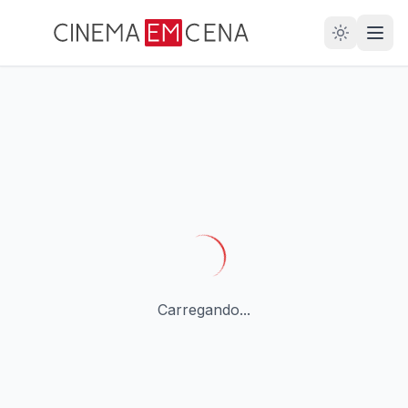
28
ANOS
Carregando...