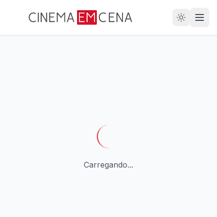
28
ANOS
Carregando...