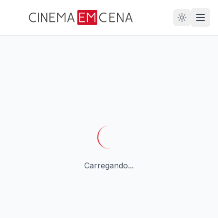
28
ANOS
Carregando...