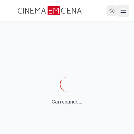
28
ANOS
Carregando...