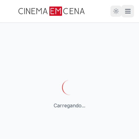
28
ANOS
Carregando...