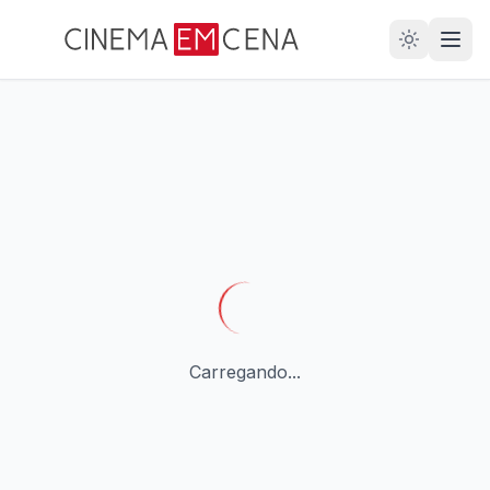
28
ANOS
Carregando...