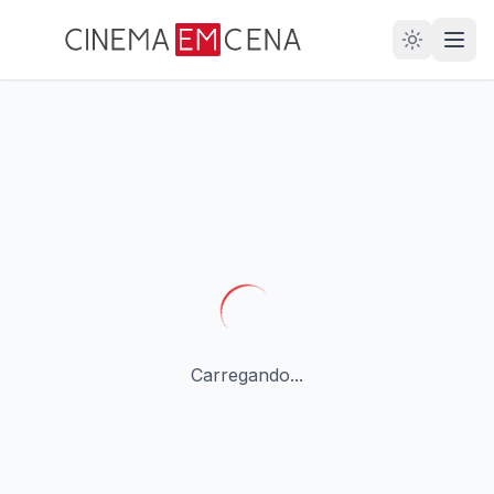
28
ANOS
Carregando...