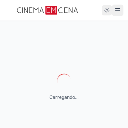
28
ANOS
Carregando...