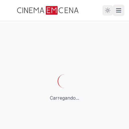
28
ANOS
Carregando...