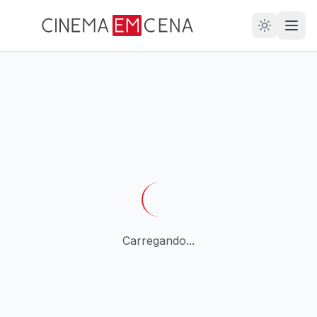
28
ANOS
Carregando...