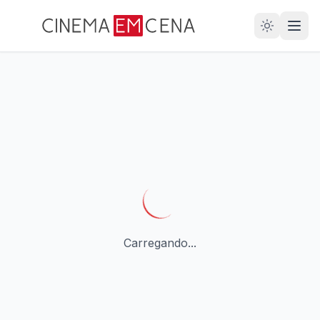
28
ANOS
Carregando...