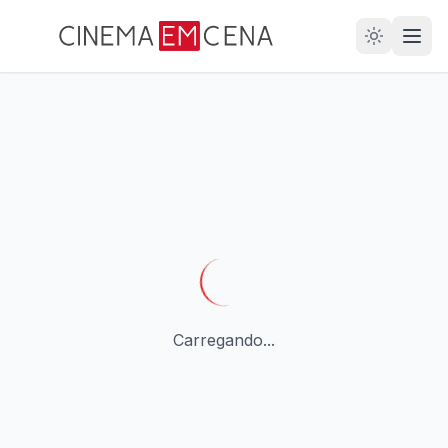
28
ANOS
Carregando...